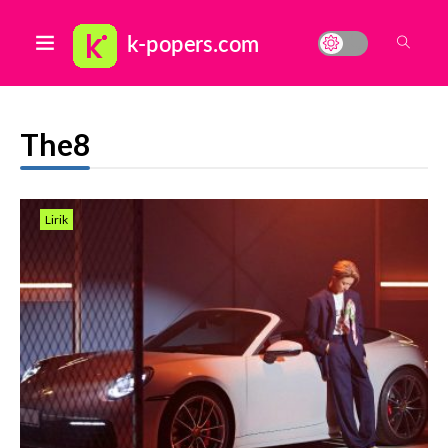
The8
Lirik