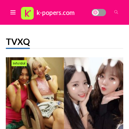
TVXQ
Info Idol