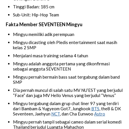
Tinggi Badan: 185 cm
Sub-Unit: Hip-Hop Team
Fakta Member SEVENTEEN Mingyu
Mingyu memiliki adik perempuan
Mingyu dicasting oleh Pledis entertainment saat masih
kelas 2 SMP
Menjalani masa training selama 4 tahun
Mingyu adalah anggota pertama yang dikonfirmasi
sebagai anggota SEVENTEEN
Mingyu pernah bermain bass saat tergabung dalam band
SMP
Dia pernah muncul di salah satu MV NU’EST yang berjudul
“Face” dan juga MV Hello Venus yang berjudul “Venus”
Mingyu tergabung dalam grup chat liner 97 yang terdiri
dari Bambam & Yugyeom Got7, Jungkook
BTS
, the8 & DK
Seventeen, Jaehyun
NCT
, dan Cha Eunwoo
Astro
Mingyu pernah tampil sebagai cameo dalam serial komedi
Thailand berjudul Luangta Mahachon