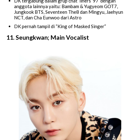
DK tergabung dalam grup chat ‘liners ’97’ dengan
anggota lainnya yaitu: Bambam & Yugyeom GOT7,
Jungkook BTS, Seventeen The8 dan Mingyu, Jaehyun
NCT, dan Cha Eunwoo dari Astro
DK pernah tampil di “King of Masked Singer”
11. Seungkwan; Main Vocalist