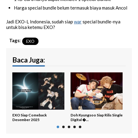
Harga special bundle belum termasuk biaya masuk Ancol
Jadi EXO-L Indonesia, sudah siap
war
special bundle-nya
untuk bisa ketemu EXO?
Tags:
EXO
Baca Juga:
EXO Siap Comeback
Doh Kyungsoo Siap Rilis Single
Dafta
Desember 2025
Digital �...
Indon