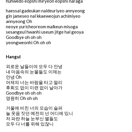
huhwedo eopshi miryeon eopshi naraga
haessal gadeukan naldeuriyeo annyeong
gin jameseo nal kkaeweojun achimiyeo
annyeong Oh
neoye yuricheoreom malkeun misoga
sesangeul hwanhi useum jitge hal geoya
Goodbye oh oh oh
yeongweonhi Oh oh oh
Hangul
외로운 날들이여 모두 다 안녕
내 마음속의 눈물들도 이제는
안녕 Oh
어제의 너는 바람을 타고 멀리
후회도 없이 미련 없이 날아가
Goodbye oh oh oh
영원히 Oh oh oh
거울에 비친 너의 모습이 슬퍼
늘 웃음 짓던 예전의 넌 어디에 있니
저 파란 하늘 눈부신 별들도
모두 다 너를 위해 있잖니