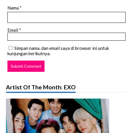
Nama *
Email *
Simpan nama, dan email saya di browser ini untuk
kunjungan berikutnya.
Artist Of The Month: EXO