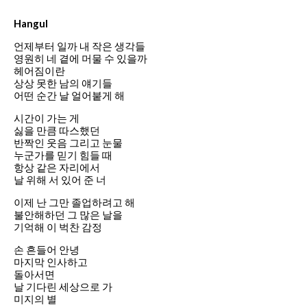
Hangul
언제부터 일까 내 작은 생각들
영원히 네 곁에 머물 수 있을까
헤어짐이란
상상 못한 남의 얘기들
어떤 순간 날 얼어붙게 해
시간이 가는 게
싫을 만큼 따스했던
반짝인 웃음 그리고 눈물
누군가를 믿기 힘들 때
항상 같은 자리에서
날 위해 서 있어 준 너
이제 난 그만 졸업하려고 해
불안해하던 그 많은 날을
기억해 이 벅찬 감정
손 흔들어 안녕
마지막 인사하고
돌아서면
날 기다린 세상으로 가
미지의 별