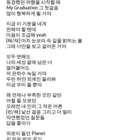
동경했던 여행을 시작할 때
My Graduation 그 첫걸음
많이 행복하게 될 거야
지금 이 기분을 네게
전해야 할 텐데
마음이 조급해 yeah
[해/재] 마치 눈보라 속 길을 밝히는 불
그래 너만을 보고 걸어온 거야
모두 변해도
나의 세상 끝에 남은 너
얼어붙어도
저 은하수 녹일 거야
우린 하얀 외계인 둘러봐
지금 우리 둘 뿐야
왜 언제나 부족한 것만 같던
어쩔 줄 모르던
오래전 내 안의 그 작은 어른
[런/해] 낯선 걸음 그리고 더 멀리
막연했었던 질문들
답을 쫓아가
외로이 돌던 Planet
길 잃은 밤의 공기