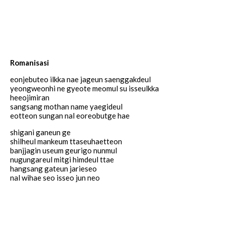
Romanisasi
eonjebuteo ilkka nae jageun saenggakdeul
yeongweonhi ne gyeote meomul su isseulkka
heeojimiran
sangsang mothan name yaegideul
eotteon sungan nal eoreobutge hae
shigani ganeun ge
shilheul mankeum ttaseuhaetteon
banjjagin useum geurigo nunmul
nugungareul mitgi himdeul ttae
hangsang gateun jarieseo
nal wihae seo isseo jun neo