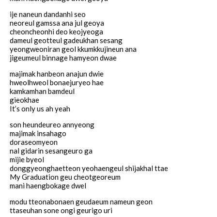
ije naneun dandanhi seo
neoreul gamssa ana jul geoya
cheoncheonhi deo keojyeoga
dameul geotteul gadeukhan sesang
yeongweoniran geol kkumkkujineun ana
jigeumeul binnage hamyeon dwae
majimak hanbeon anajun dwie
hweolhweol bonaejuryeo hae
kamkamhan bamdeul
gieokhae
It’s only us ah yeah
son heundeureo annyeong
majimak insahago
doraseomyeon
nal gidarin sesangeuro ga
mijie byeol
donggyeonghaetteon yeohaengeul shijakhal ttae
My Graduation geu cheotgeoreum
mani haengbokage dwel
modu tteonabonaen geudaeum nameun geon
ttaseuhan sone ongi geurigo uri