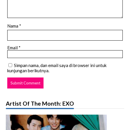
Nama *
Email *
Simpan nama, dan email saya di browser ini untuk
kunjungan berikutnya.
Artist Of The Month: EXO