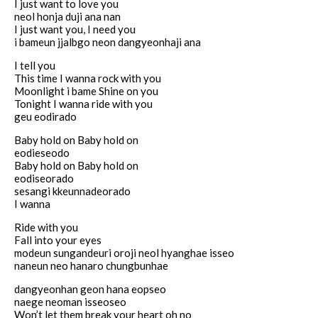
I just want to love you
neol honja duji ana nan
I just want you, I need you
i bameun jjalbgo neon dangyeonhaji ana
I tell you
This time I wanna rock with you
Moonlight i bame Shine on you
Tonight I wanna ride with you
geu eodirado
Baby hold on Baby hold on
eodieseodo
Baby hold on Baby hold on
eodiseorado
sesangi kkeunnadeorado
I wanna
Ride with you
Fall into your eyes
modeun sungandeuri oroji neol hyanghae isseo
naneun neo hanaro chungbunhae
dangyeonhan geon hana eopseo
naege neoman isseoseo
Won’t let them break your heart oh no