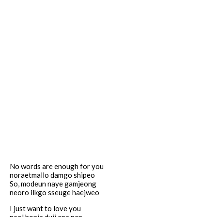
No words are enough for you
noraetmallo damgo shipeo
So, modeun naye gamjeong
neoro ilkgo sseuge haejweo
I just want to love you
neol honja duji ana nan