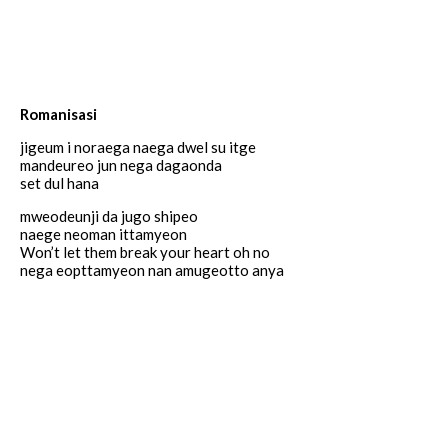
Romanisasi
jigeum i noraega naega dwel su itge
mandeureo jun nega dagaonda
set dul hana
mweodeunji da jugo shipeo
naege neoman ittamyeon
Won’t let them break your heart oh no
nega eopttamyeon nan amugeotto anya