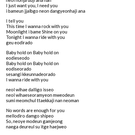
I just want you, I need you
i bameun jjalbgo neon dangyeonhaji ana
I tell you
This time I wanna rock with you
Moonlight i bame Shine on you
Tonight I wanna ride with you
geu eodirado
Baby hold on Baby hold on
eodieseodo
Baby hold on Baby hold on
eodiseorado
sesangi kkeunnadeorado
I wanna ride with you
neol wihae dalligo isseo
neol wihaeseoramyeon mweodeun
sumi meomchul ttaekkaji nan neoman
No words are enough for you
mellodiro damgo shipeo
So, neoye modeun gamjeong
naega deureul su itge haejweo