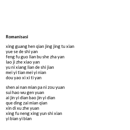
Romanisasi
xing guang hen qian jing jing tu xian
yue se de shi yan
feng fu guo lian bu she zha yan
lao ji zhe xiao yan
yu ni xiang lian de shi jian
mei yi tian mei yi nian
dou yao xi xi ti yan
shen ai nan mian pa ni zou yuan
sui hao wu gen yuan
ai jin yi dian bao jin yi dian
que ding zai mian qian
xin di xu zhe yuan
xing fu neng xing yun shi xian
yi bian yi bian