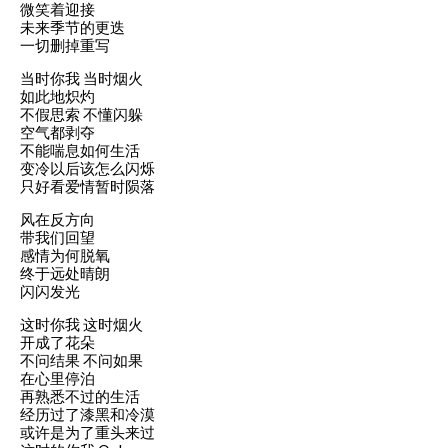
微笑着迎接
未来季节的更迭
一切删掉重写
当时你我 当时烟火
如此地炽灼
不假思索 不懂闪躲
空气都剥夺
不能喘息如何生活
变冷以后该怎么闪烁
只好看爱情暂时陨落
风在反方向
带我们回望
感情为何脱氧
终于远处晴朗
闪闪发光
这时你我 这时烟火
开成了花朵
不问结果 不问如果
在心里停泊
再熟悉不过的生活
经历过了漆黑和冷漠
或许是为了重头来过