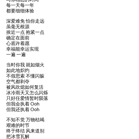
每一天每一年
都要细细体验
深爱难免 怕你走远
虽毫无根源
挨近一点 抱紧一点
确定在面前
心底许着愿
幸福能幸运实现
一遍 一遍
当时你我 就如烟火
如此地炽灼
不假思索 不懂闪躲
空气都剥夺
被风吹熄如何复活
冰冷雨天又怎么闪烁
只好任爱情暂时陨落
但我会执着 Ooh
但我还执着 Ooh
不知不觉 万物枯竭
艰难的时节
终于终结 风来道别
把冰雪瓦解