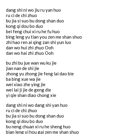
dang shi ni wo jiu ru yan huo
ru ci de chi zhuo
bu jia si suo bu dong shan duo
kong qi dou bo duo
bei feng chui xi ru he fu huo
bing leng yu tian you zen me shan shuo
zhi hao ren ai qing zan shi yun luo
dan wo hui zhi zhuo Ooh
dan wo hai zhi zhuo Ooh
bu zhi bu jue wan wu ku jie
jian nan de shi jie
zhong yu zhong jie feng lai dao bie
ba bing xue wa jie
wei xiao zhe ying jie
wei lai ji jie de geng die
yi qie shan diao chong xie
dang shi ni wo dang shi yan huo
ru ci de chi zhuo
bu jia si suo bu dong shan duo
kong qi dou bo duo
bu neng chuan xi ru he sheng huo
bian leng yi hou gai zen me shan shuo