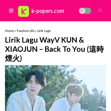
Home
»
Fandom Life
»
Lirik Lagu
Lirik Lagu WayV KUN &
XIAOJUN – Back To You (這時
煙火)