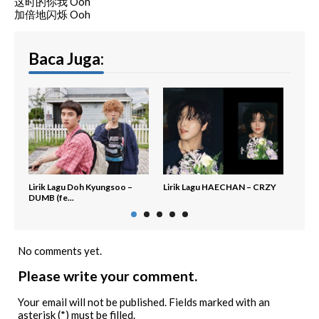
这时的你我 Ooh
加倍地闪烁 Ooh
Baca Juga:
Lirik Lagu Doh Kyungsoo –
Lirik Lagu HAECHAN – CRZY
Lirik
DUMB (fe...
of Fu
No comments yet.
Please write your comment.
Your email will not be published. Fields marked with an
asterisk (*) must be filled.