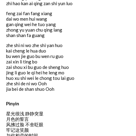
zhi hao kan ai qing zan shi yun luo
feng zai fan fang xiang
dai wo men hui wang
gan qing wei he tuo yang
zhong yu yuan chu qing lang
shan shan fa guang
zhe shi ni wo zhe shi yan huo
kai cheng le hua duo
bu wen jie guo bu wen ru guo
zai xin li ting bo
zai shou xi bu guo de sheng huo
jing li guo le qi hei he leng mo
huo xu shi wei le chong tou lai guo
zhe shi de ni wo Ooh
jia bei de shan shuo Ooh
Pinyin
星光很浅 静静突显
月色的誓言
风拂过脸 不舍眨眼
牢记这笑颜
与你相恋的时间