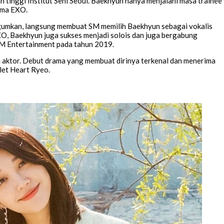
 tinggi Institut Seni Seoul. Baekhyun hanya menjalani masa trainee
ama EXO.
mkan, langsung membuat SM memilih Baekhyun sebagai vokalis
, Baekhyun juga sukses menjadi solois dan juga bergabung
SM Entertainment pada tahun 2019.
ai aktor. Debut drama yang membuat dirinya terkenal dan menerima
let Heart Ryeo.